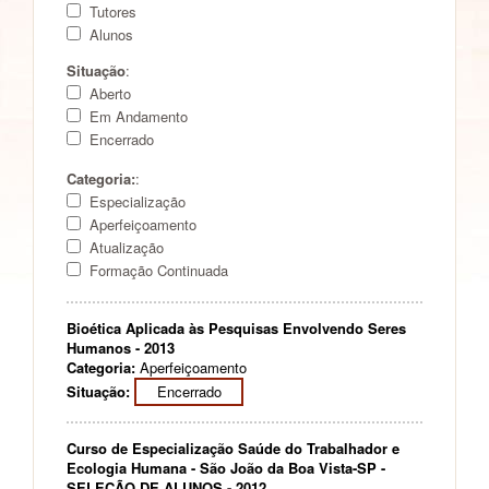
Tutores
Alunos
Situação
:
Aberto
Em Andamento
Encerrado
Categoria:
:
Especialização
Aperfeiçoamento
Atualização
Formação Continuada
Bioética Aplicada às Pesquisas Envolvendo Seres
Humanos - 2013
Categoria:
Aperfeiçoamento
Situação:
Encerrado
Curso de Especialização Saúde do Trabalhador e
Ecologia Humana - São João da Boa Vista-SP -
SELEÇÃO DE ALUNOS - 2012