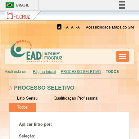
BRASIL
Fiocruz
Simplifique!
Comunica BR
A
+A
A
-A
Acessibilidade
Mapa do Site
Participe
Acesso à informação
Legislação
Toggle
Canais
navigati
Você está em:
Página Inicial
PROCESSO SELETIVO
TODOS
//
PROCESSO SELETIVO
Lato Sensu
Qualificação Profissional
Todos
Aplicar filtro por:
Seleção: