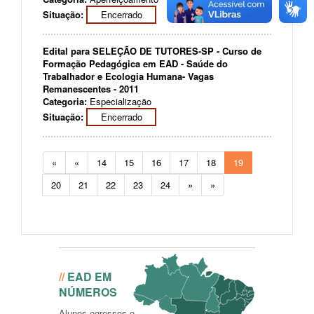
Situação:
Encerrado
Edital para SELEÇÃO DE TUTORES-SP - Curso de
Formação Pedagógica em EAD - Saúde do
Trabalhador e Ecologia Humana- Vagas
Remanescentes - 2011
Categoria:
Especialização
Situação:
Encerrado
«
«
14
15
16
17
18
19
20
21
22
23
24
»
»
Conheça as estatíticas dos
Cursos
//
EAD EM
NÚMEROS
Alunos egressos e