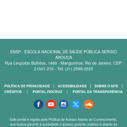
ENSP - ESCOLA NACIONAL DE SAÚDE PÚBLICA SERGIO
AROUCA
Rua Leopoldo Bulhões, 1480 - Manguinhos, Rio de Janeiro. CEP:
21041-210 - Tel: (21) 2598-2525
|
|
|
POLÍTICA DE PRIVACIDADE
ACESSIBILIDADE
SOBRE O SITE
|
|
CRÉDITOS
PORTAL FIOCRUZ
PORTAL DA TRANSPARÊNCIA
Facebook
youtube
instagran
Twitter
Sound
cloud
Este portal é regido pela Política de Acesso Aberto ao Conhecimento,
que busca garantir à sociedade o acesso gratuito, público e aberto ao