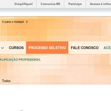
Simplifique!
Comunica BR
Participe
Acesso à info
Ir para o rodapé
4
CURSOS
PROCESSO SELETIVO
FALE CONOSCO
ACE
ALIFICAÇÃO PROFISSIONAL
Todos