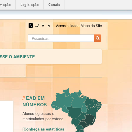
rmação
Legislação
Canais
A
+A
A
-A
Acessibilidade
Mapa do Site
SSE O AMBIENTE
Conheça as estatíticas dos
Cursos
//
EAD EM
NÚMEROS
Alunos egressos e
matriculados por estado
[Conheça as estatíticas