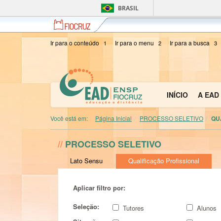
BRASIL
Fiocruz
Fundação
Oswaldo
Cruz
Ir para o conteúdo
Ir para o menu
Ir para a busca
1
2
3
INÍCIO
A EAD
Você está em:
Página Inicial
PROCESSO SELETIVO
QU
//
PROCESSO SELETIVO
Lato Sensu
Qualificação Profissional
Aplicar filtro por:
Seleção:
Tutores
Alunos