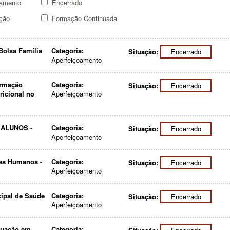
amento
Encerrado
ção
Formação Continuada
Bolsa Família
Categoria:
Situação:
Encerrado
Aperfeiçoamento
ormação
Categoria:
Situação:
Encerrado
ricional no
Aperfeiçoamento
E ALUNOS -
Categoria:
Situação:
Encerrado
Aperfeiçoamento
res Humanos -
Categoria:
Situação:
Encerrado
Aperfeiçoamento
cipal de Saúde
Categoria:
Situação:
Encerrado
Aperfeiçoamento
atuação em
Categoria: