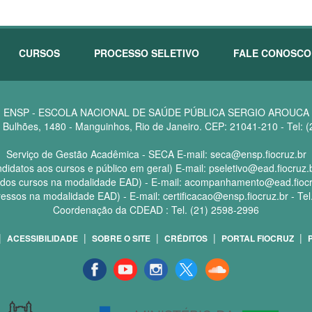
CURSOS
PROCESSO SELETIVO
FALE CONOSCO
ENSP - ESCOLA NACIONAL DE SAÚDE PÚBLICA SERGIO AROUCA
Bulhões, 1480 - Manguinhos, Rio de Janeiro. CEP: 21041-210 - Tel: 
Serviço de Gestão Acadêmica - SECA E-mail: seca@ensp.fiocruz.br
didatos aos cursos e público em geral) E-mail: pseletivo@ead.fiocruz.
os cursos na modalidade EAD) - E-mail: acompanhamento@ead.fiocruz
ressos na modalidade EAD) - E-mail: certificacao@ensp.fiocruz.br - Te
Coordenação da CDEAD : Tel. (21) 2598-2996
|
|
|
|
|
ACESSIBILIDADE
SOBRE O SITE
CRÉDITOS
PORTAL FIOCRUZ
Facebook
youtube
instagran
Twitter
Sound
cloud