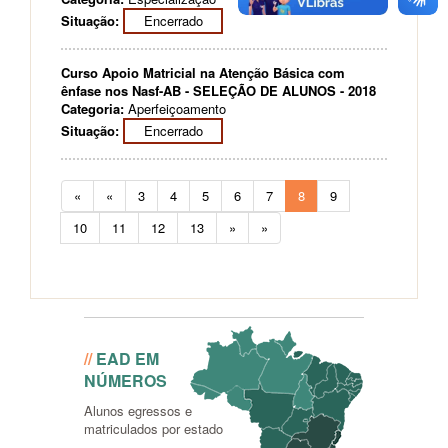
Situação:
Encerrado
Curso Apoio Matricial na Atenção Básica com
ênfase nos Nasf-AB - SELEÇÃO DE ALUNOS - 2018
Categoria:
Aperfeiçoamento
Situação:
Encerrado
«
«
3
4
5
6
7
8
9
10
11
12
13
»
»
Conheça as estatíticas dos
Cursos
//
EAD EM
NÚMEROS
Alunos egressos e
matriculados por estado