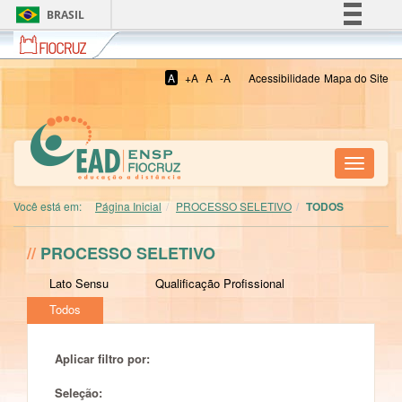
BRASIL
Fiocruz
Simplifique!
Comunica BR
A
+A
A
-A
Acessibilidade
Mapa do Site
Participe
Acesso à informação
Legislação
Toggle
Canais
navigati
Você está em:
Página Inicial
PROCESSO SELETIVO
TODOS
//
PROCESSO SELETIVO
Lato Sensu
Qualificação Profissional
Todos
Aplicar filtro por:
Seleção: