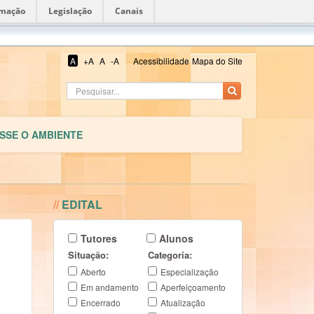
rmação
Legislação
Canais
A
+A
A
-A
Acessibilidade
Mapa do Site
SSE O AMBIENTE
//
EDITAL
Tutores
Alunos
Situação:
Categoria:
Aberto
Especialização
Em andamento
Aperfeiçoamento
Encerrado
Atualização