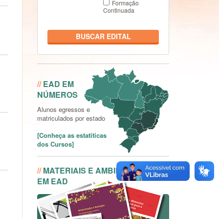
Formação
Continuada
BUSCAR EDITAL
Conheça as estatíticas dos
Cursos
//
EAD EM
NÚMEROS
Alunos egressos e
matriculados por estado
[Conheça as estatíticas
dos Cursos]
//
MATERIAIS E AMBIENTES
EM EAD