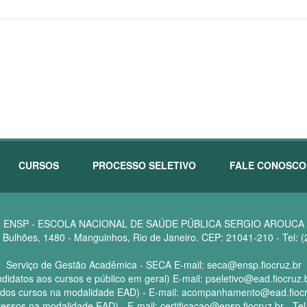
CURSOS
PROCESSO SELETIVO
FALE CONOSCO
ENSP - ESCOLA NACIONAL DE SAÚDE PÚBLICA SERGIO AROUCA
Bulhões, 1480 - Manguinhos, Rio de Janeiro. CEP: 21041-210 - Tel: 
Serviço de Gestão Acadêmica - SECA E-mail: seca@ensp.fiocruz.br
didatos aos cursos e público em geral) E-mail: pseletivo@ead.fiocruz.
os cursos na modalidade EAD) - E-mail: acompanhamento@ead.fiocruz
ressos na modalidade EAD) - E-mail: certificacao@ensp.fiocruz.br - Te