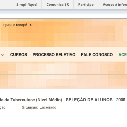
Simplifique!
Comunica BR
Participe
Acesso à info
Ir para o rodapé
4
CURSOS
PROCESSO SELETIVO
FALE CONOSCO
ACE
cia da Tuberculose (Nível Médio) - SELEÇÃO DE ALUNOS - 2009
ação
Situação:
Encerrado