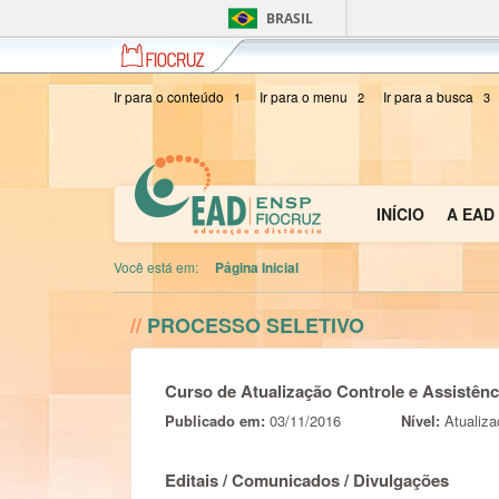
BRASIL
Fiocruz
Fundação
Oswaldo
Cruz
Ir para o conteúdo
Ir para o menu
Ir para a busca
1
2
3
INÍCIO
A EAD
Você está em:
Página Inicial
//
PROCESSO SELETIVO
Curso de Atualização Controle e Assistên
Publicado em:
03/11/2016
Nível:
Atualiz
Editais / Comunicados / Divulgações