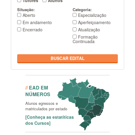
Tutores
Alunos
Situação:
Categoria:
Aberto
Especialização
Em andamento
Aperfeiçoamento
Encerrado
Atualização
Formação
Continuada
BUSCAR EDITAL
Conheça as estatíticas dos
Cursos
//
EAD EM
NÚMEROS
Alunos egressos e
matriculados por estado
[Conheça as estatíticas
dos Cursos]