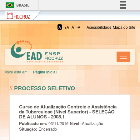
BRASIL
Fiocruz
Simplifique!
Comunica BR
A
+A
A
-A
Acessibilidade
Mapa do Site
Participe
Acesso à informação
Legislação
Toggle
Canais
navigati
Você está em:
Página Inicial
//
PROCESSO SELETIVO
Curso de Atualização Controle e Assistência
da Tuberculose (Nível Superior) - SELEÇÃO
DE ALUNOS - 2008.1
Publicado em:
03/11/2016
Nível:
Atualização
Situação:
Encerrado