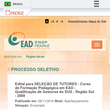
BRASIL
Fiocruz
Simplifique!
Comunica BR
A
+A
A
-A
Acessibilidade
Mapa do Site
Participe
Acesso à informação
Legislação
Toggle
Canais
navigati
Você está em:
Página Inicial
//
PROCESSO SELETIVO
Edital para SELEÇÃO DE TUTORES - Curso
de Formação Pedagógica em EAD -
Qualificação de Gestores do SUS - Região Sul
- 2009
Publicado em:
28/11/2016
Nível:
Aperfeiçoamento
Situação:
Encerrado