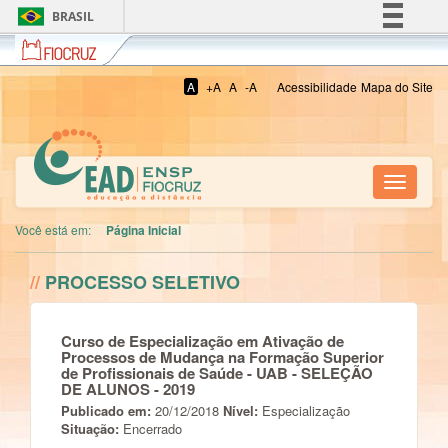
BRASIL
Fiocruz
Simplifique!
Comunica BR
A
+A
A
-A
Acessibilidade
Mapa do Site
Participe
Acesso à informação
Legislação
Toggle
Canais
navigati
Você está em:
Página Inicial
//
PROCESSO SELETIVO
Curso de Especialização em Ativação de
Processos de Mudança na Formação Superior
de Profissionais de Saúde - UAB - SELEÇÃO
DE ALUNOS - 2019
Publicado em:
20/12/2018
Nível:
Especialização
Situação:
Encerrado